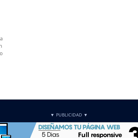
ña
n
do
▼ PUBLICIDAD ▼