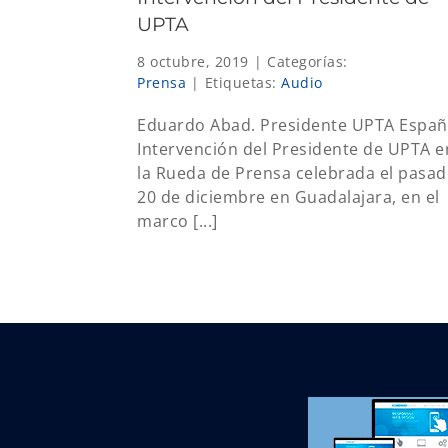
UPTA
8 octubre, 2019
|
Categorías:
Prensa
|
Etiquetas:
Audio
Eduardo Abad. Presidente UPTA Espa
Intervención del Presidente de UPTA e
la Rueda de Prensa celebrada el pasa
20 de diciembre en Guadalajara, en el
marco [...]