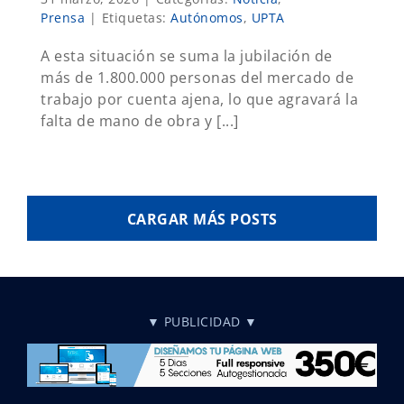
Prensa
|
Etiquetas:
Autónomos
,
UPTA
A esta situación se suma la jubilación de
más de 1.800.000 personas del mercado de
trabajo por cuenta ajena, lo que agravará la
falta de mano de obra y [...]
CARGAR MÁS POSTS
▼ PUBLICIDAD ▼