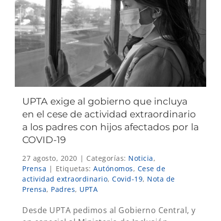
UPTA exige al gobierno que incluya
en el cese de actividad extraordinario
a los padres con hijos afectados por la
COVID-19
27 agosto, 2020
|
Categorías:
Noticia
,
Prensa
|
Etiquetas:
Autónomos
,
Cese de
actividad extraordinario
,
Covid-19
,
Nota de
Prensa
,
Padres
,
UPTA
Desde UPTA pedimos al Gobierno Central, y