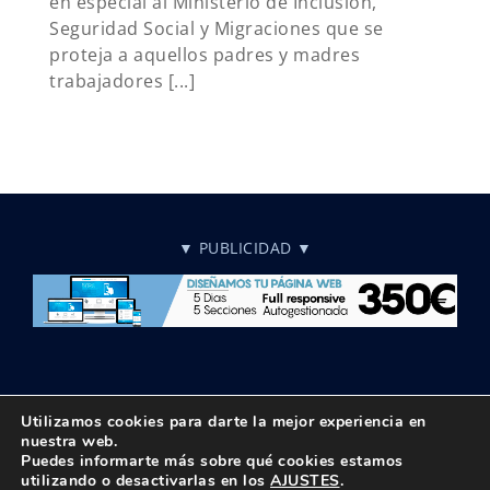
en especial al Ministerio de Inclusión,
Seguridad Social y Migraciones que se
proteja a aquellos padres y madres
trabajadores [...]
▼ PUBLICIDAD ▼
Utilizamos cookies para darte la mejor experiencia en
nuestra web.
Puedes informarte más sobre qué cookies estamos
© Copyright 2018 -
2026 UPTA | Todos los derechos reservados
utilizando o desactivarlas en los
AJUSTES
.
|
Política de privacidad
|
Aviso Legal