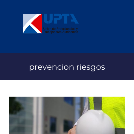
Saltar
al
contenido
prevencion riesgos