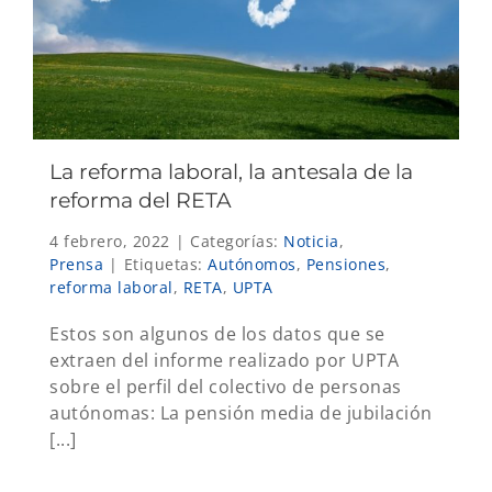
La reforma laboral, la antesala de la
reforma del RETA
4 febrero, 2022
|
Categorías:
Noticia
,
Prensa
|
Etiquetas:
Autónomos
,
Pensiones
,
reforma laboral
,
RETA
,
UPTA
Estos son algunos de los datos que se
extraen del informe realizado por UPTA
sobre el perfil del colectivo de personas
autónomas: La pensión media de jubilación
[...]