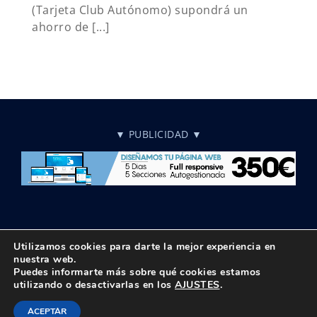
(Tarjeta Club Autónomo) supondrá un
ahorro de [...]
▼ PUBLICIDAD ▼
Utilizamos cookies para darte la mejor experiencia en
nuestra web.
Puedes informarte más sobre qué cookies estamos
© Copyright 2018 -
2026 UPTA | Todos los derechos reservados
utilizando o desactivarlas en los
AJUSTES
.
|
Política de privacidad
|
Aviso Legal
Instagram
Facebook
X
LinkedIn
BlueSky
Correo
Tiktok
ACEPTAR