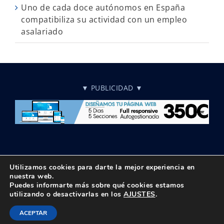
Uno de cada doce autónomos en España
compatibiliza su actividad con un empleo
asalariado
▼ PUBLICIDAD ▼
Utilizamos cookies para darte la mejor experiencia en
nuestra web.
Puedes informarte más sobre qué cookies estamos
© Copyright 2018 -
2026 UPTA | Todos los derechos reservados
utilizando o desactivarlas en los
AJUSTES
.
|
Política de privacidad
|
Aviso Legal
Instagram
Facebook
X
LinkedIn
BlueSky
Correo
Tiktok
ACEPTAR
electrónico