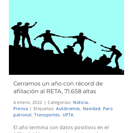
Cerramos un año con récord de
afiliación al RETA, 71.658 altas
4 enero, 2022
|
Categorías:
Noticia
,
Prensa
|
Etiquetas:
Autónomos
,
Navidad
,
Paro
patronal
,
Transportes
,
UPTA
El año termina con datos positivos en el