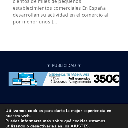
cientos de miles de pequeños
establecimientos comerciales En España
desarrollan su actividad en el comercio al
por menor unos [...]
▼ PUBLICIDAD ▼
Utilizamos cookies para darte la mejor experiencia en
nuestra web.
Puedes informarte más sobre qué cookies estamos
© Copyright 2018 -
2026 UPTA | Todos los derechos reservados
utilizando o desactivarlas en los
AJUSTES
.
|
Política de privacidad
|
Aviso Legal