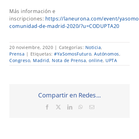
Más información e
inscripciones:
https://laneurona.com/event/yasomo
comunidad-de-madrid-2020/?u=CODUPTA20
20 noviembre, 2020
|
Categorías:
Noticia
,
Prensa
|
Etiquetas:
#YaSomosFuturo
,
Autónomos
,
Congreso
,
Madrid
,
Nota de Prensa
,
online
,
UPTA
Compartir en Redes...
Facebook
X
LinkedIn
WhatsApp
Correo
electrónico