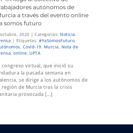
rabajadores autónomos de
urcia a través del evento online
a somos futuro
 octubre, 2020
|
Categorías:
Noticia
,
rensa
|
Etiquetas:
#YaSomosFuturo
,
utónomos
,
Covid-19
,
Murcia
,
Nota de
rensa
,
online
,
UPTA
l congreso virtual, que inició su
ndadura la pasada semana en
alencia, se dirige a los autónomos de
a región de Murcia tras la crisis
anitaria provocada [...]