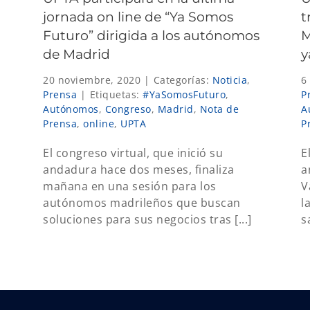
jornada on line de “Ya Somos
t
Futuro” dirigida a los autónomos
M
de Madrid
y
20 noviembre, 2020
|
Categorías:
Noticia
,
6
Prensa
|
Etiquetas:
#YaSomosFuturo
,
P
Autónomos
,
Congreso
,
Madrid
,
Nota de
A
Prensa
,
online
,
UPTA
P
El congreso virtual, que inició su
E
andadura hace dos meses, finaliza
a
mañana en una sesión para los
V
autónomos madrileños que buscan
l
soluciones para sus negocios tras [...]
s