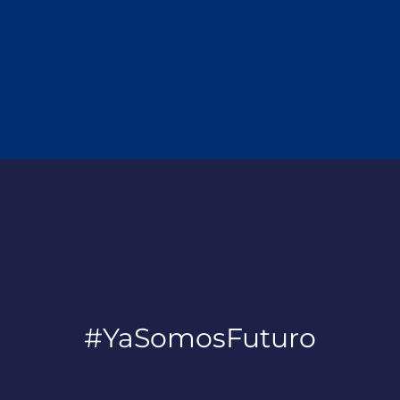
#YaSomosFuturo