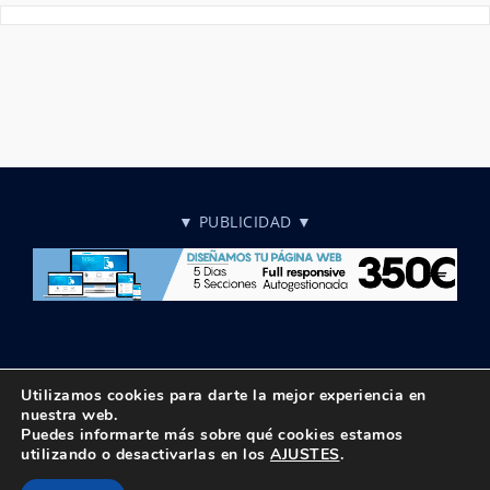
▼ PUBLICIDAD ▼
Utilizamos cookies para darte la mejor experiencia en
nuestra web.
Puedes informarte más sobre qué cookies estamos
© Copyright 2018 -
2026 UPTA | Todos los derechos reservados
utilizando o desactivarlas en los
AJUSTES
.
|
Política de privacidad
|
Aviso Legal