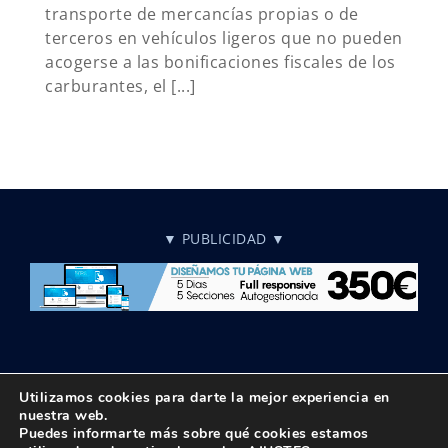
transporte de mercancías propias o de
terceros en vehículos ligeros que no pueden
acogerse a las bonificaciones fiscales de los
carburantes, el [...]
▼ PUBLICIDAD ▼
Utilizamos cookies para darte la mejor experiencia en
nuestra web.
Puedes informarte más sobre qué cookies estamos
© Copyright 2018 -
2026 UPTA | Todos los derechos reservados