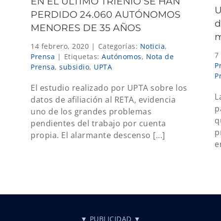
EN EL ÚLTIMO TRIENIO SE HAN
U
PERDIDO 24.060 AUTÓNOMOS
d
MENORES DE 35 AÑOS
m
14 febrero, 2020
|
Categorías:
Noticia
,
7
Prensa
|
Etiquetas:
Autónomos
,
Nota de
P
Prensa
,
subsidio
,
UPTA
P
El estudio realizado por UPTA sobre los
L
datos de afiliación al RETA, evidencia
p
uno de los grandes problemas
q
pendientes del trabajo por cuenta
p
propia. El alarmante descenso [...]
e
▼ PUBLICIDAD ▼