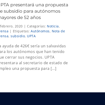
PTA presentará una propuesta
e subsidio para autónomos
ayores de 52 años
 febrero, 2020
|
Categorías:
Noticia
,
rensa
|
Etiquetas:
Autónomos
,
Nota de
rensa
,
subsidio
,
UPTA
a ayuda de 426€ sería un salvavidas
ara los autónomos que han tenido
ue cerrar sus negocios. UPTA
resentara al secretario de estado de
mpleo una propuesta para [...]