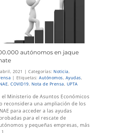
00.000 autónomos en jaque
ate
 abril, 2021
|
Categorías:
Noticia
,
rensa
|
Etiquetas:
Autónomos
,
Ayudas
,
NAE
,
COVID19
,
Nota de Prensa
,
UPTA
i el Ministerio de Asuntos Económicos
o reconsidera una ampliación de los
NAE para acceder a las ayudas
probadas para el rescate de
utónomos y pequeñas empresas, más
..]