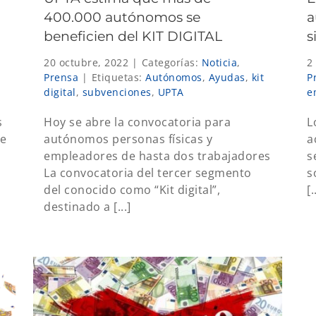
400.000 autónomos se
a
beneficien del KIT DIGITAL
s
20 octubre, 2022
|
Categorías:
Noticia
,
2
Prensa
|
Etiquetas:
Autónomos
,
Ayudas
,
kit
P
digital
,
subvenciones
,
UPTA
e
s
Hoy se abre la convocatoria para
L
de
autónomos personas físicas y
a
empleadores de hasta dos trabajadores
s
La convocatoria del tercer segmento
s
del conocido como “Kit digital”,
[.
destinado a [...]