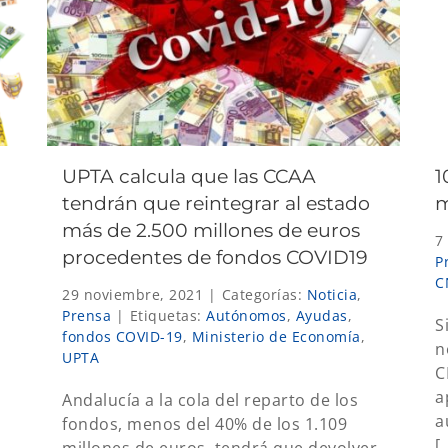
UPTA calcula que las CCAA
1
tendrán que reintegrar al estado
m
más de 2.500 millones de euros
7
procedentes de fondos COVID19
P
C
29 noviembre, 2021
|
Categorías:
Noticia
,
Prensa
|
Etiquetas:
Autónomos
,
Ayudas
,
S
fondos COVID-19
,
Ministerio de Economía
,
n
UPTA
C
a
Andalucía a la cola del reparto de los
a
fondos, menos del 40% de los 1.109
[.
millones de euros, tendrá que devolver