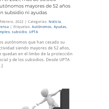
utónomos mayores de 52 años
in subsidio ni ayudas
 febrero, 2022
|
Categorías:
Noticia
,
rensa
|
Etiquetas:
Autónomos
,
Ayudas
,
mpleo
,
subsidio
,
UPTA
os autónomos que han cesado su
ctividad siendo mayores de 52 años,
e quedan en el limbo de la protección
ocial y de los subsidios. Desde UPTA
..]