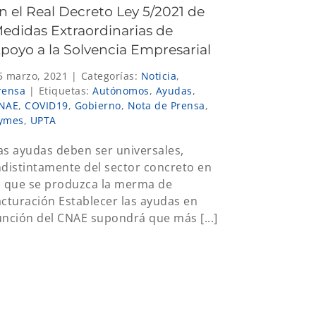
n el Real Decreto Ley 5/2021 de
edidas Extraordinarias de
poyo a la Solvencia Empresarial
5 marzo, 2021
|
Categorías:
Noticia
,
rensa
|
Etiquetas:
Autónomos
,
Ayudas
,
NAE
,
COVID19
,
Gobierno
,
Nota de Prensa
,
ymes
,
UPTA
as ayudas deben ser universales,
ndistintamente del sector concreto en
l que se produzca la merma de
acturación Establecer las ayudas en
unción del CNAE supondrá que más [...]