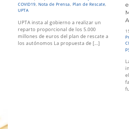
COVID19
,
Nota de Prensa
,
Plan de Rescate
,
e
UPTA
M
A
UPTA insta al gobierno a realizar un
reparto proporcional de los 5.000
1
millones de euros del plan de rescate a
P
los autónomos La propuesta de [...]
C
p
L
i
e
f
f