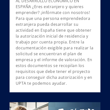
AL DESARROLLO ECONÓMICO EN
ESPAÑA ¿Eres extranjero y quieres
emprender? ¡infórmate con nosotros!
Para que una persona emprendedora
extranjera pueda desarrollar su
actividad en España tiene que obtener
la autorización inicial de residencia y
trabajo por cuenta propia. Entre la
documentación exigible para realizar la
solicitud se encuentran el plan de
empresa y el informe de valoración. En
estos documentos se recopilan los
requisitos que debe tener el proyecto
para conseguir dicha autorización y en
UPTA te podemos ayudar.