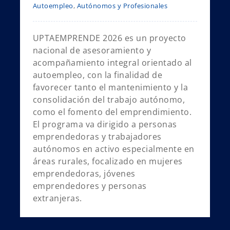
Autoempleo
,
Autónomos y Profesionales
UPTAEMPRENDE 2026 es un proyecto
nacional de asesoramiento y
acompañamiento integral orientado al
autoempleo, con la finalidad de
favorecer tanto el mantenimiento y la
consolidación del trabajo autónomo,
como el fomento del emprendimiento.
El programa va dirigido a personas
emprendedoras y trabajadores
autónomos en activo especialmente en
áreas rurales, focalizado en mujeres
emprendedoras, jóvenes
emprendedores y personas
extranjeras.